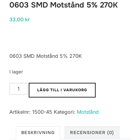
0603 SMD Motstånd 5% 270K
33,00
kr
0603 SMD Motstånd 5% 270K
I lager
0603
LÄGG TILL I VARUKORG
SMD
Motstånd
Artikelnr:
1500-45
Kategori:
Motstånd
5%
270K
mängd
BESKRIVNING
RECENSIONER (0)