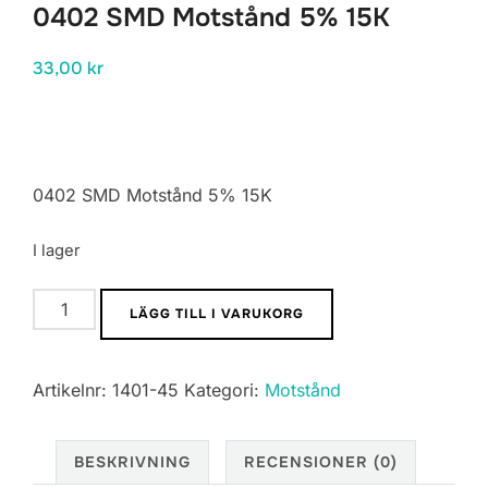
0402 SMD Motstånd 5% 15K
33,00
kr
0402 SMD Motstånd 5% 15K
I lager
0402
LÄGG TILL I VARUKORG
SMD
Motstånd
Artikelnr:
1401-45
Kategori:
Motstånd
5%
15K
mängd
BESKRIVNING
RECENSIONER (0)