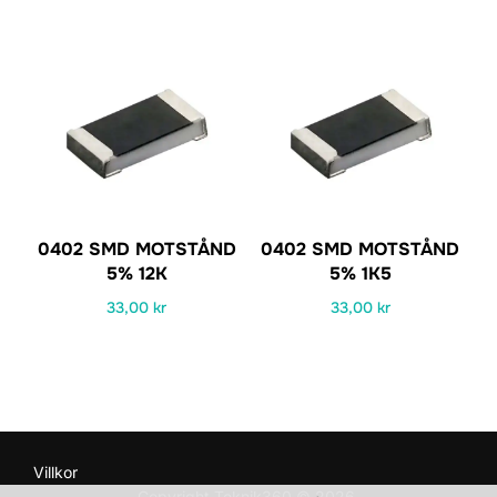
0402 SMD MOTSTÅND
0402 SMD MOTSTÅND
5% 12K
5% 1K5
33,00
kr
33,00
kr
Villkor
Copyright Teknik360 © 2026