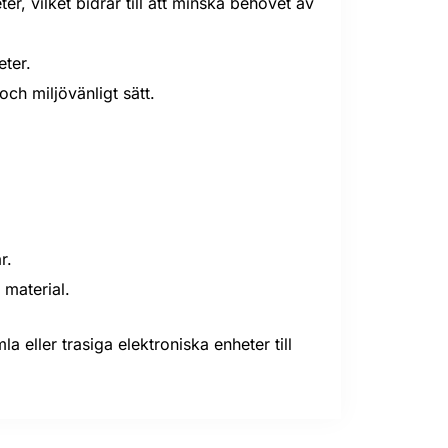
r, vilket bidrar till att minska behovet av
eter.
och miljövänligt sätt.
r.
 material.
 eller trasiga elektroniska enheter till