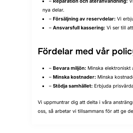
–
Reparation och återanvändning:
Vi
nya delar.
–
Försäljning av reservdelar:
Vi erbj
–
Ansvarsfull kassering:
Vi ser till 
Fördelar med vår polic
–
Bevara miljön:
Minska elektroniskt a
–
Minska kostnader:
Minska kostnade
–
Stödja samhället:
Erbjuda prisvärda
Vi uppmuntrar dig att delta i våra ansträng
oss, så arbetar vi tillsammans för att ge d