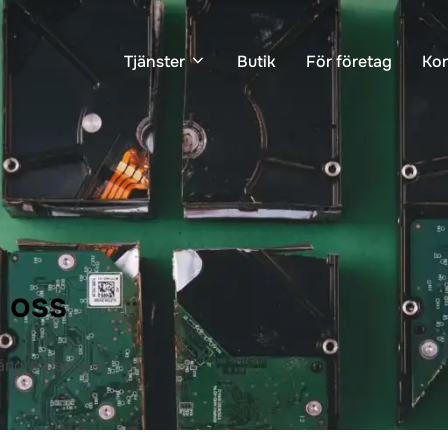
Tjänster
Butik
För företag
Kon
 oss
längre behöver.