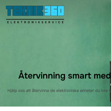
Hoppa
till
innehåll
Återvinning smart med
Hjälp oss att återvinna de elektroniska enheter du inte 