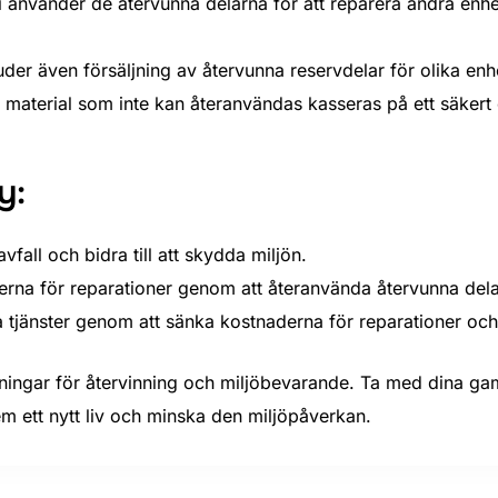
 använder de återvunna delarna för att reparera andra enhete
uder även försäljning av återvunna reservdelar för olika enh
att material som inte kan återanvändas kasseras på ett säkert 
y:
vfall och bidra till att skydda miljön.
rna för reparationer genom att återanvända återvunna dela
 tjänster genom att sänka kostnaderna för reparationer och
ningar för återvinning och miljöbevarande. Ta med dina gamla
em ett nytt liv och minska den miljöpåverkan.