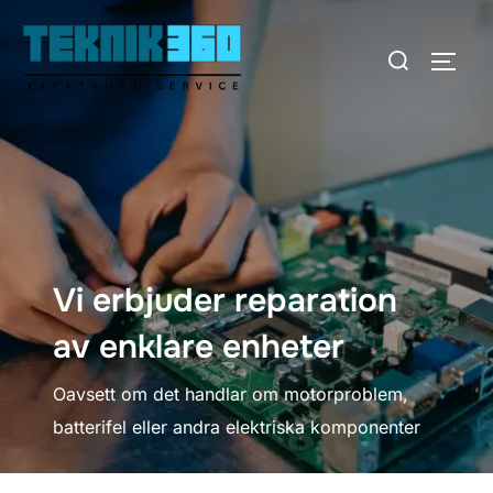
Hoppa
till
Sök
SLÅ 
innehåll
efter:
Vi erbjuder reparation
av enklare enheter
Oavsett om det handlar om motorproblem,
batterifel eller andra elektriska komponenter