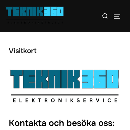
Hoppa
till
Sök
SLÅ 
innehåll
efter:
Visitkort
Kontakta och besöka oss: