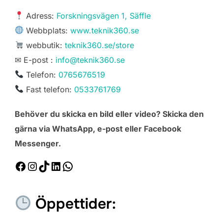
Adress:
Forskningsvägen 1, Säffle
Webbplats:
www.teknik360.se
webbutik:
teknik360.se/store
✉ E-post :
info@teknik360.se
Telefon:
0765676519
Fast telefon:
0533761769
Behöver du skicka en bild eller video? Skicka den
gärna via WhatsApp, e-post eller Facebook
Messenger.
Facebook
Instagram
TikTok
LinkedIn
WhatsApp
Öppettider: