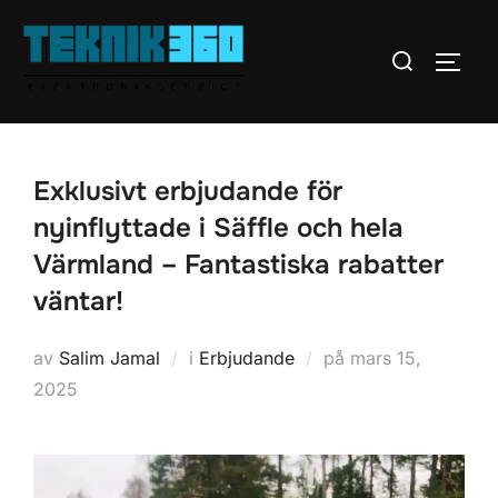
Hoppa
till
Sök
SLÅ 
innehåll
efter:
Exklusivt erbjudande för
nyinflyttade i Säffle och hela
Värmland – Fantastiska rabatter
väntar!
Publicerat
av
Salim Jamal
i
Erbjudande
på
mars 15,
den
2025