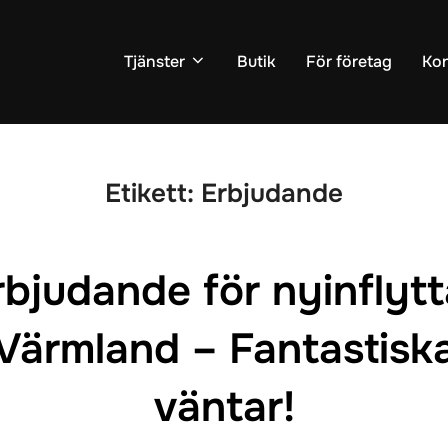
Tjänster
Butik
För företag
Kon
Etikett:
Erbjudande
rbjudande för nyinflytt
Värmland – Fantastisk
väntar!