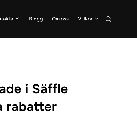
Sök
takta
Blogg
Om oss
Villkor
SLÅ
efter:
ade i Säffle
a rabatter