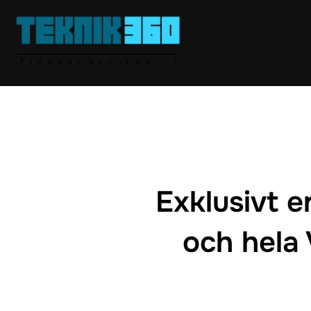
Hoppa
till
innehåll
Exklusivt e
och hela 