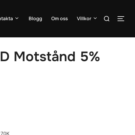
Sök
takta
Blogg
Om oss
Villkor
SLÅ
efter:
D Motstånd 5%
270K