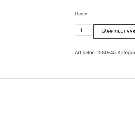
I lager
0805
LÄGG TILL I V
SMD
Motstånd
Artikelnr:
1580-45
Kategor
5%
270K
mängd