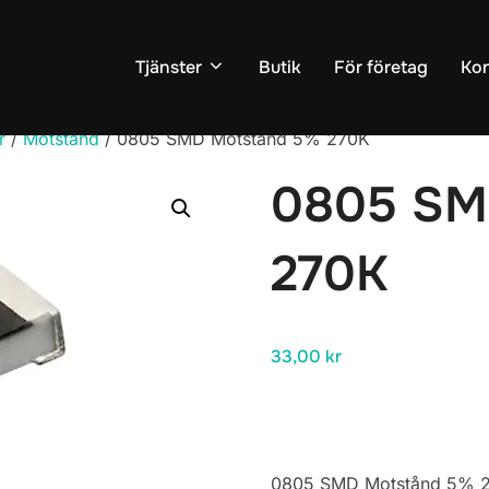
Tjänster
Butik
För företag
Kon
r
/
Motstånd
/ 0805 SMD Motstånd 5% 270K
0805 SM
270K
33,00
kr
0805 SMD Motstånd 5% 