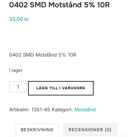
0402 SMD Motstånd 5% 10R
33,00
kr
0402 SMD Motstånd 5% 10R
I lager
0402
LÄGG TILL I VARUKORG
SMD
Motstånd
Artikelnr:
1351-45
Kategori:
Motstånd
5%
10R
mängd
BESKRIVNING
RECENSIONER (0)