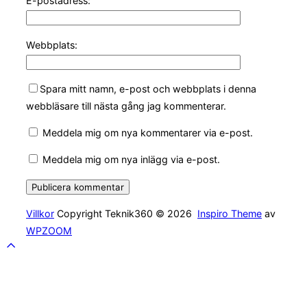
E-postadress:
Webbplats:
Spara mitt namn, e-post och webbplats i denna
webbläsare till nästa gång jag kommenterar.
Meddela mig om nya kommentarer via e-post.
Meddela mig om nya inlägg via e-post.
Villkor
Copyright Teknik360 © 2026
Inspiro Theme
av
WPZOOM
Rulla
till
toppen