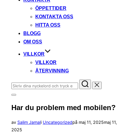
ÖPPETTIDER
KONTAKTA OSS
HITTA OSS
BLOGG
OM OSS
VILLKOR
VILLKOR
ÅTERVINNING
Sök
efter:
Slå
på/av
Har du problem med mobilen?
sidopanel
och
navigation
Publicerat
av
Salim Jamal
i
Uncategorized
på
maj 11, 2025
maj 11,
den
2025