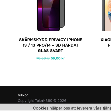
SKÄRMSKYDD PRIVACY IPHONE
XIAO
13 / 13 PRO/14 – 3D HÄRDAT
F
GLAS SVART
Det
Det
70,00
kr
59,00
kr
ursprungliga
nuvarande
priset
priset
var:
är:
70,00 kr.
59,00 kr.
Villkor
Copyright Teknik360 © 2026
Cookies hjälper oss att leverera våra tjä