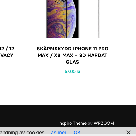
 / 12
SKÄRMSKYDD IPHONE 11 PRO
IVACY
MAX / XS MAX – 3D HÄRDAT
GLAS
et
57,00
kr
ga
uvarande
riset
:
9,00 kr.
Inspiro Theme
av
WPZOOM
vändning av cookies.
Läs mer
OK