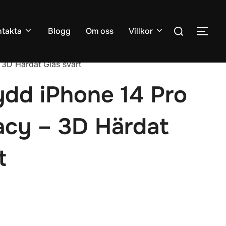
Sök
takta
Blogg
Om oss
Villkor
SLÅ
efter:
3D Härdat Glas svart
dd iPhone 14 Pro
acy – 3D Härdat
t
de