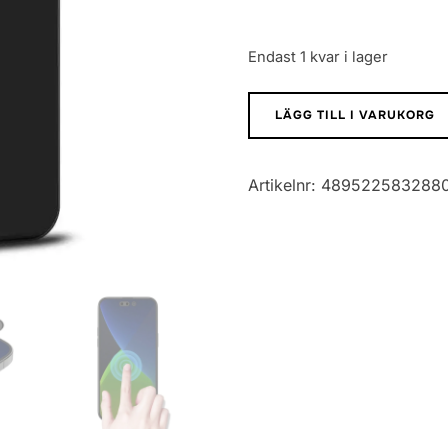
var:
är:
70,00 kr.
59,00 kr
Endast 1 kvar i lager
Skärmskydd
LÄGG TILL I VARUKORG
iPhone
14
Artikelnr:
4895225832880
Pro
Max
Privacy
-
3D
Härdat
Glas
svart
mängd