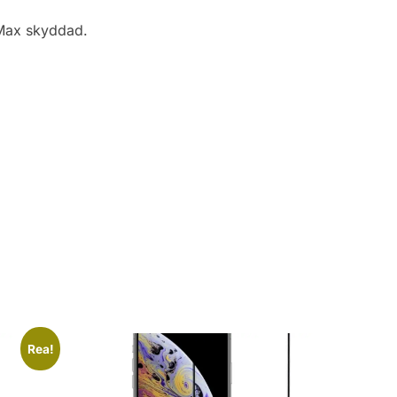
 Max skyddad.
Rea!