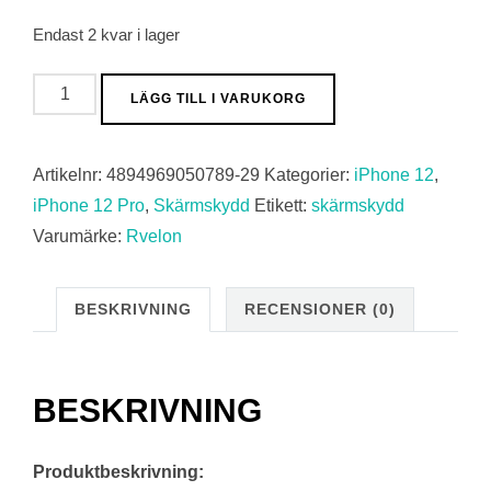
129,00 kr.
49,00 kr.
Endast 2 kvar i lager
Skärmskydd
LÄGG TILL I VARUKORG
iPhone
12
Artikelnr:
4894969050789-29
Kategorier:
iPhone 12
,
/
iPhone 12 Pro
,
Skärmskydd
Etikett:
skärmskydd
12
Varumärke:
Rvelon
Pro
Heltäckande
Privacy
BESKRIVNING
RECENSIONER (0)
mängd
BESKRIVNING
Produktbeskrivning: