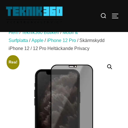
Hoppa
till
Sök
SLÅ 
innehåll
efter:
Hem
/
Teknik360 Butiken
/
Mobil &
Surfplatta
/
Apple
/
iPhone 12 Pro
/ Skärmskydd
iPhone 12 / 12 Pro Heltäckande Privacy
Rea!