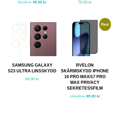
Det
Det
65,00
kr
45,00
kr
70,00
kr
ursprungliga
nuvarande
priset
priset
var:
är:
Rea!
65,00 kr.
45,00 kr.
SAMSUNG GALAXY
RVELON
S23 ULTRA LINSSKYDD
SKÄRMSKYDD IPHONE
16 PRO MAX/17 PRO
89,00
kr
MAX PRIVACY
SEKRETESSFILM
Det
Det
119,00
kr
89,00
kr
ursprungliga
nuvarand
priset
priset
var:
är: