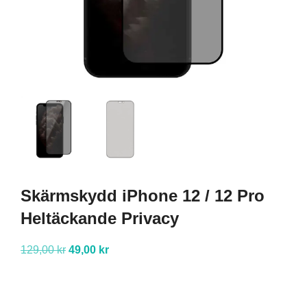
Skärmskydd iPhone 12 / 12 Pro
Heltäckande Privacy
Det
Det
129,00
kr
49,00
kr
ursprungliga
nuvarande
priset
priset
var:
är: