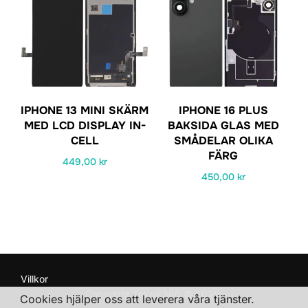
IPHONE 13 MINI SKÄRM
IPHONE 16 PLUS
MED LCD DISPLAY IN-
BAKSIDA GLAS MED
CELL
SMÅDELAR OLIKA
FÄRG
449,00
kr
450,00
kr
Den
här
produkten
har
flera
Villkor
Copyright Teknik360 © 2026
varianter.
Cookies hjälper oss att leverera våra tjänster.