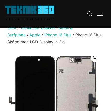
Hoppa
till
Sök
SLÅ 
innehåll
efter:
Hem
/
Teknik360 Butiken
/
Mobil &
Surfplatta
/
Apple
/
iPhone 16 Plus
/ Phone 16 Plus
Skärm med LCD Display In-Cell