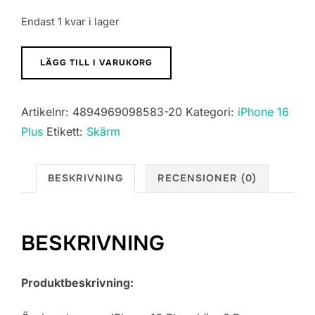
Endast 1 kvar i lager
Phone
LÄGG TILL I VARUKORG
16
Plus
Artikelnr:
4894969098583-20
Kategori:
iPhone 16
Skärm
Plus
Etikett:
Skärm
med
LCD
Display
BESKRIVNING
RECENSIONER (0)
In-
Cell
mängd
BESKRIVNING
Produktbeskrivning: