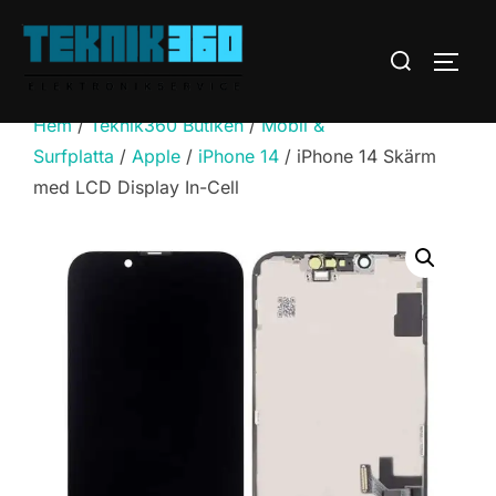
Hoppa
till
Sök
SLÅ 
innehåll
efter:
Hem
/
Teknik360 Butiken
/
Mobil &
Surfplatta
/
Apple
/
iPhone 14
/ iPhone 14 Skärm
med LCD Display In-Cell