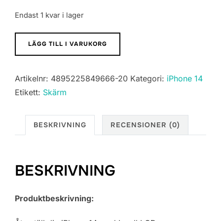
Endast 1 kvar i lager
iPhone
LÄGG TILL I VARUKORG
14
Skärm
Artikelnr:
4895225849666-20
Kategori:
iPhone 14
med
Etikett:
Skärm
LCD
Display
In-
BESKRIVNING
RECENSIONER (0)
Cell
mängd
BESKRIVNING
Produktbeskrivning: