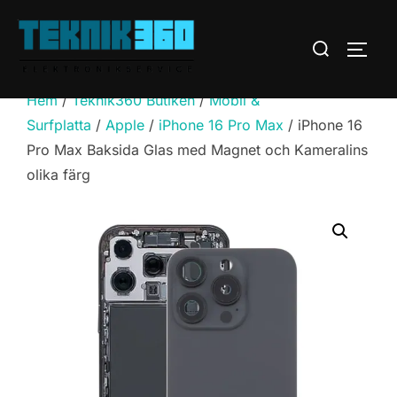
Hoppa
till
Sök
SLÅ 
innehåll
efter:
Hem
/
Teknik360 Butiken
/
Mobil &
Surfplatta
/
Apple
/
iPhone 16 Pro Max
/ iPhone 16
Pro Max Baksida Glas med Magnet och Kameralins
olika färg