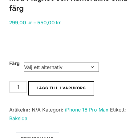
färg
Prisintervall:
299,00
kr
–
550,00
kr
299,00 kr
till
550,00 kr
Färg
iPhone
LÄGG TILL I VARUKORG
16
Pro
Artikelnr:
N/A
Kategori:
iPhone 16 Pro Max
Etikett:
Max
Baksida
Baksida
Glas
med