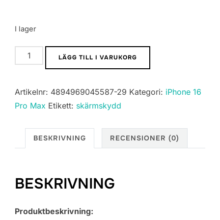
I lager
Skärmskydd
LÄGG TILL I VARUKORG
iPhone
16
Artikelnr:
4894969045587-29
Kategori:
iPhone 16
Pro
Pro Max
Etikett:
skärmskydd
Max
-
3D
BESKRIVNING
RECENSIONER (0)
Härdat
Glas
Svart
BESKRIVNING
mängd
Produktbeskrivning: