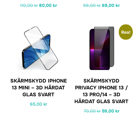
Det
Det
Det
Det
110,00
kr
80,00
kr
99,00
kr
69,00
kr
ursprungliga
nuvarande
ursprungliga
nuvarand
priset
priset
priset
priset
var:
är:
var:
är:
Rea!
110,00 kr.
80,00 kr.
99,00 kr.
69,00 kr.
SKÄRMSKYDD IPHONE
SKÄRMSKYDD
13 MINI – 3D HÄRDAT
PRIVACY IPHONE 13 /
GLAS SVART
13 PRO/14 – 3D
HÄRDAT GLAS SVART
65,00
kr
Det
Det
70,00
kr
59,00
kr
ursprungliga
nuvarand
priset
priset
var:
är: