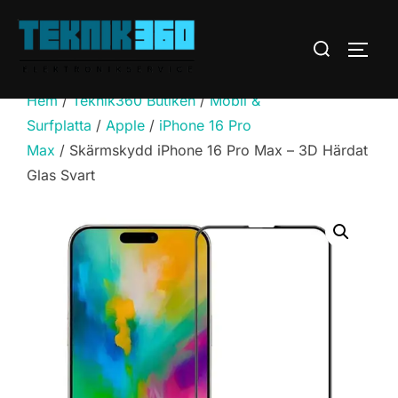
Hoppa
till
Sök
SLÅ 
innehåll
efter:
Hem
/
Teknik360 Butiken
/
Mobil &
Surfplatta
/
Apple
/
iPhone 16 Pro
Max
/ Skärmskydd iPhone 16 Pro Max – 3D Härdat
Glas Svart