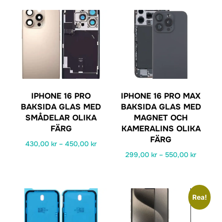
IPHONE 16 PRO
IPHONE 16 PRO MAX
BAKSIDA GLAS MED
BAKSIDA GLAS MED
SMÅDELAR OLIKA
MAGNET OCH
FÄRG
KAMERALINS OLIKA
FÄRG
Prisintervall:
430,00
kr
–
450,00
kr
Prisinter
299,00
kr
–
550,00
kr
430,00 kr
Den
299,00 
till
Den
här
till
450,00 kr
här
produkten
550,00 
Rea!
produkten
har
har
flera