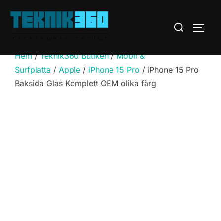
Hoppa
till
Sök
SLÅ 
innehåll
efter:
Hem
/
Teknik360 Butiken
/
Mobil &
Surfplatta
/
Apple
/
iPhone 15 Pro
/ iPhone 15 Pro
Baksida Glas Komplett OEM olika färg