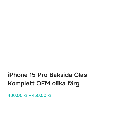
iPhone 15 Pro Baksida Glas
Komplett OEM olika färg
Prisintervall:
400,00
kr
–
450,00
kr
400,00 kr
till