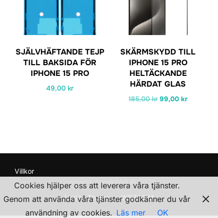
flera
varianter.
varianter.
De
De
olika
olika
alternativen
SJÄLVHÄFTANDE TEJP
SKÄRMSKYDD TILL
alternativen
kan
TILL BAKSIDA FÖR
IPHONE 15 PRO
kan
IPHONE 15 PRO
HELTÄCKANDE
väljas
HÄRDAT GLAS
väljas
49,00
kr
på
Det
Det
185,00
kr
99,00
kr
på
produktsidan
ursprungliga
nuvarand
produktsidan
priset
priset
var:
är:
185,00 kr.
99,00 kr.
Villkor
Copyright Teknik360 © 2026
Cookies hjälper oss att leverera våra tjänster.
Inspiro Theme
av
WPZOOM
Genom att använda våra tjänster godkänner du vår
användning av cookies.
Läs mer
OK