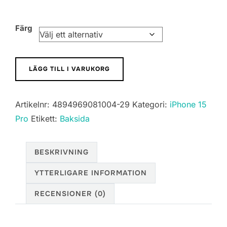
450,00 kr
Färg
iPhone
LÄGG TILL I VARUKORG
15
Pro
Artikelnr:
4894969081004-29
Kategori:
iPhone 15
Baksida
Pro
Etikett:
Baksida
Glas
Komplett
OEM
BESKRIVNING
olika
YTTERLIGARE INFORMATION
färg
mängd
RECENSIONER (0)