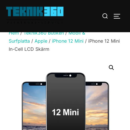
Hoppa
till
Sök
SLÅ 
innehåll
efter:
Hem
/
Teknik360 Butiken
/
Mobil &
Surfplatta
/
Apple
/
iPhone 12 Mini
/ iPhone 12 Mini
In-Cell LCD Skärm