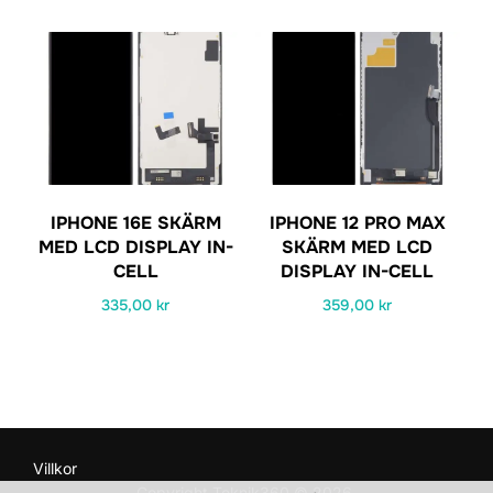
IPHONE 16E SKÄRM
IPHONE 12 PRO MAX
MED LCD DISPLAY IN-
SKÄRM MED LCD
CELL
DISPLAY IN-CELL
335,00
kr
359,00
kr
Villkor
Copyright Teknik360 © 2026