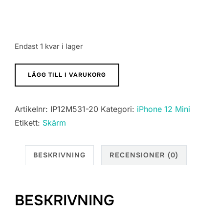
Endast 1 kvar i lager
iPhone
LÄGG TILL I VARUKORG
12
Mini
Artikelnr:
IP12M531-20
Kategori:
iPhone 12 Mini
In-
Etikett:
Skärm
Cell
LCD
Skärm
BESKRIVNING
RECENSIONER (0)
mängd
BESKRIVNING