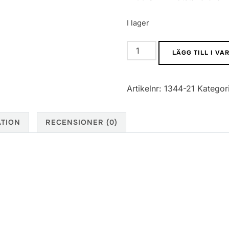
I lager
1206
LÄGG TILL I V
SMD
Motstånd
Artikelnr:
1344-21
Kategor
5%
470K
mängd
ATION
RECENSIONER (0)