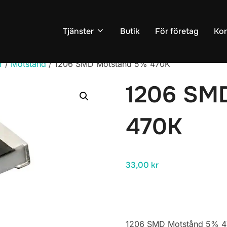
Tjänster
Butik
För företag
Kon
r
/
Motstånd
/ 1206 SMD Motstånd 5% 470K
1206 SM
470K
33,00
kr
1206 SMD Motstånd 5% 