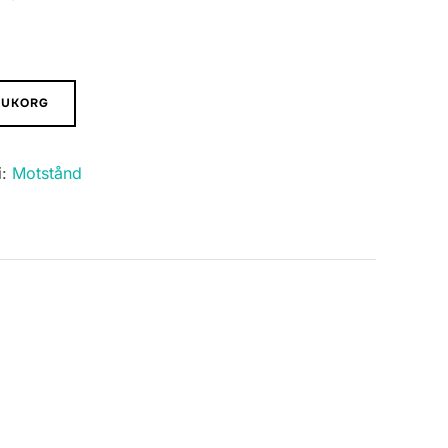
ARUKORG
i:
Motstånd