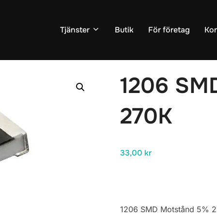
Tjänster
Butik
För företag
Kon
r
/
Motstånd
/ 1206 SMD Motstånd 5% 270K
1206 SM
270K
33,00
kr
1206 SMD Motstånd 5% 