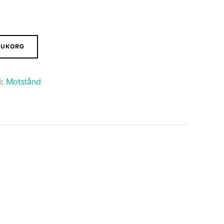
ARUKORG
i:
Motstånd