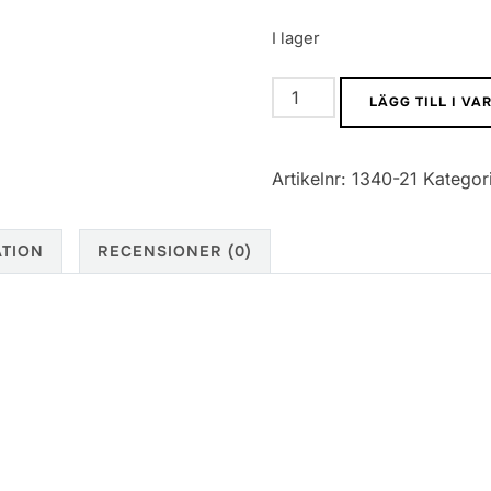
I lager
1206
LÄGG TILL I V
SMD
Motstånd
Artikelnr:
1340-21
Kategor
5%
270K
mängd
ATION
RECENSIONER (0)