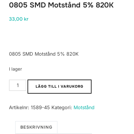
0805 SMD Motstånd 5% 820K
33,00
kr
0805 SMD Motstånd 5% 820K
I lager
0805
LÄGG TILL I VARUKORG
SMD
Motstånd
Artikelnr:
1589-45
Kategori:
Motstånd
5%
820K
mängd
BESKRIVNING