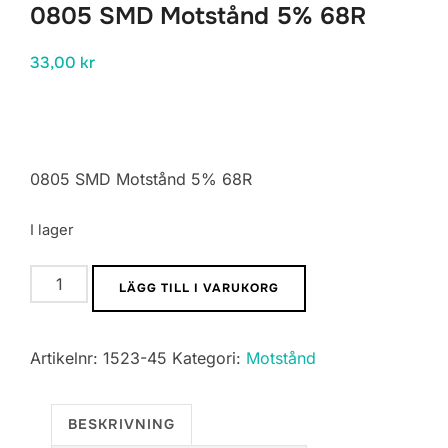
0805 SMD Motstånd 5% 68R
33,00
kr
0805 SMD Motstånd 5% 68R
I lager
0805
LÄGG TILL I VARUKORG
SMD
Motstånd
Artikelnr:
1523-45
Kategori:
Motstånd
5%
68R
mängd
BESKRIVNING