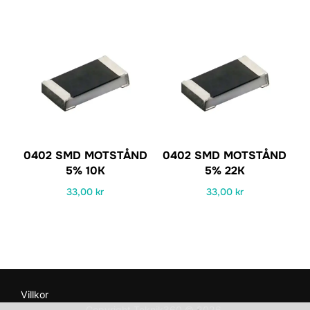
0402 SMD MOTSTÅND
0402 SMD MOTSTÅND
5% 10K
5% 22K
33,00
kr
33,00
kr
Villkor
Copyright Teknik360 © 2026