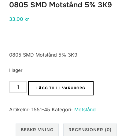
0805 SMD Motstånd 5% 3K9
33,00
kr
0805 SMD Motstånd 5% 3K9
I lager
0805
LÄGG TILL I VARUKORG
SMD
Motstånd
Artikelnr:
1551-45
Kategori:
Motstånd
5%
3K9
mängd
BESKRIVNING
RECENSIONER (0)