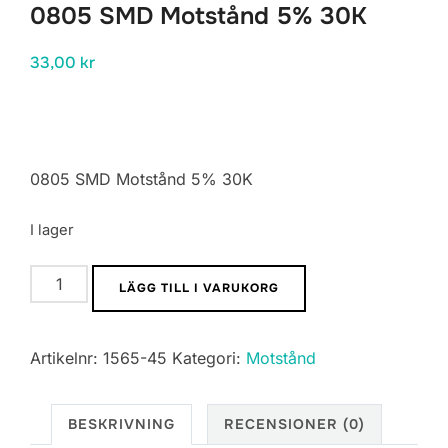
0805 SMD Motstånd 5% 30K
33,00
kr
0805 SMD Motstånd 5% 30K
I lager
0805
LÄGG TILL I VARUKORG
SMD
Motstånd
Artikelnr:
1565-45
Kategori:
Motstånd
5%
30K
mängd
BESKRIVNING
RECENSIONER (0)