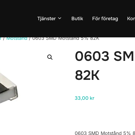
Tjänster
Butik
För företag
Kon
r
/
Motstånd
/ 0603 SMD Motstånd 5% 82K
0603 SM
82K
33,00
kr
0603 SMD Motstånd 5% 