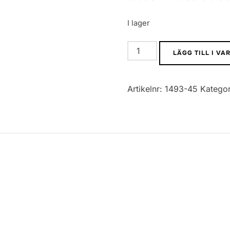
I lager
0603
LÄGG TILL I V
SMD
Motstånd
Artikelnr:
1493-45
Kategor
5%
82K
mängd