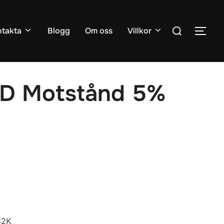
Sök
takta
Blogg
Om oss
Villkor
SLÅ
efter:
D Motstånd 5%
82K