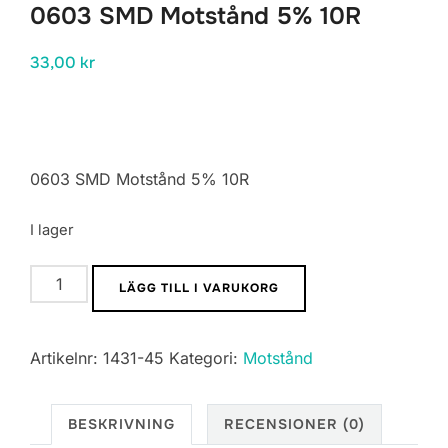
0603 SMD Motstånd 5% 10R
33,00
kr
0603 SMD Motstånd 5% 10R
I lager
0603
LÄGG TILL I VARUKORG
SMD
Motstånd
Artikelnr:
1431-45
Kategori:
Motstånd
5%
10R
mängd
BESKRIVNING
RECENSIONER (0)