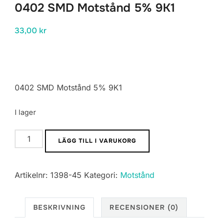
0402 SMD Motstånd 5% 9K1
33,00
kr
0402 SMD Motstånd 5% 9K1
I lager
0402
LÄGG TILL I VARUKORG
SMD
Motstånd
Artikelnr:
1398-45
Kategori:
Motstånd
5%
9K1
mängd
BESKRIVNING
RECENSIONER (0)