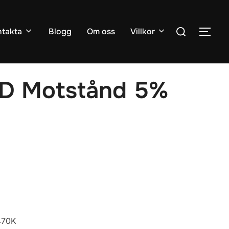
Sök
takta
Blogg
Om oss
Villkor
SLÅ
efter:
D Motstånd 5%
470K