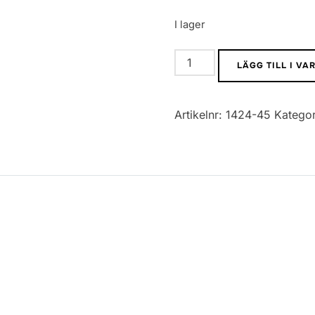
I lager
0402
LÄGG TILL I V
SMD
Motstånd
Artikelnr:
1424-45
Kategor
5%
470K
mängd