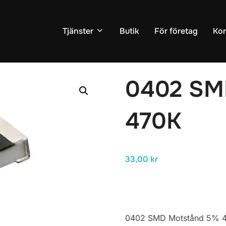
Tjänster
Butik
För företag
Kon
r
/
Motstånd
/ 0402 SMD Motstånd 5% 470K
0402 SM
470K
33,00
kr
0402 SMD Motstånd 5% 