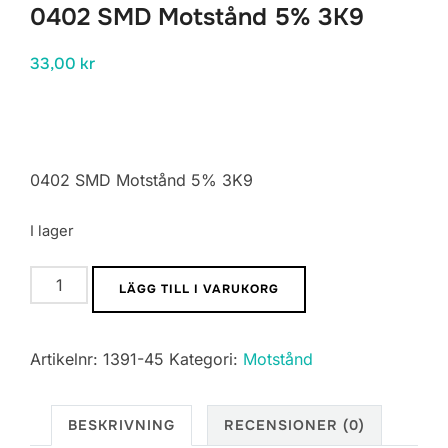
0402 SMD Motstånd 5% 3K9
33,00
kr
0402 SMD Motstånd 5% 3K9
I lager
0402
LÄGG TILL I VARUKORG
SMD
Motstånd
Artikelnr:
1391-45
Kategori:
Motstånd
5%
3K9
mängd
BESKRIVNING
RECENSIONER (0)