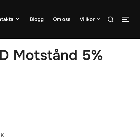
Sök
takta
Blogg
Om oss
Villkor
SLÅ
efter:
D Motstånd 5%
3K