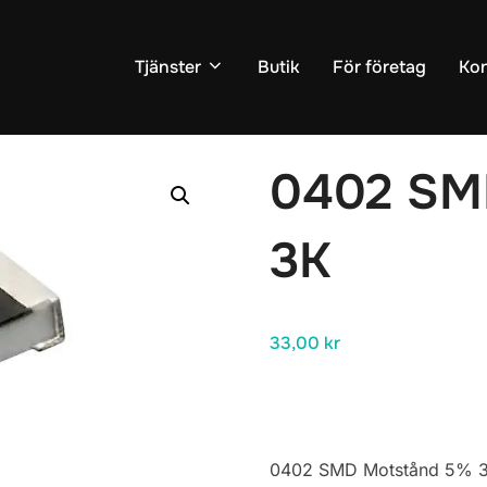
Tjänster
Butik
För företag
Kon
r
/
Motstånd
/ 0402 SMD Motstånd 5% 3K
0402 SM
3K
33,00
kr
0402 SMD Motstånd 5% 