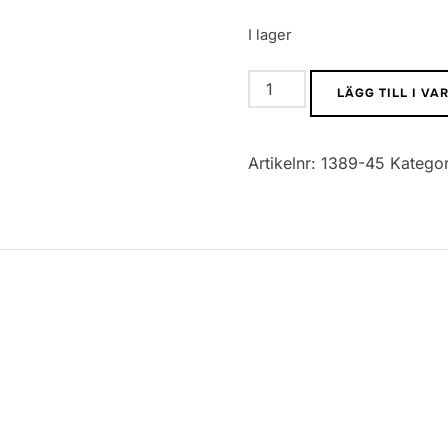
I lager
0402
LÄGG TILL I V
SMD
Motstånd
Artikelnr:
1389-45
Kategor
5%
3K
mängd