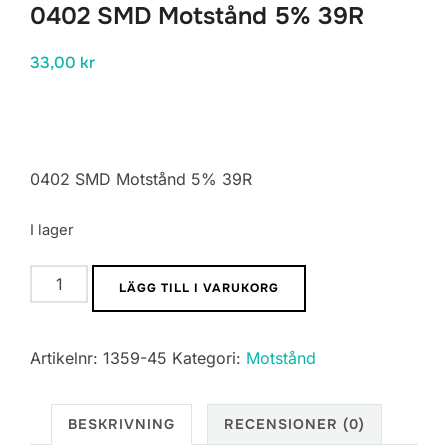
0402 SMD Motstånd 5% 39R
33,00
kr
0402 SMD Motstånd 5% 39R
I lager
0402
LÄGG TILL I VARUKORG
SMD
Motstånd
Artikelnr:
1359-45
Kategori:
Motstånd
5%
39R
mängd
BESKRIVNING
RECENSIONER (0)