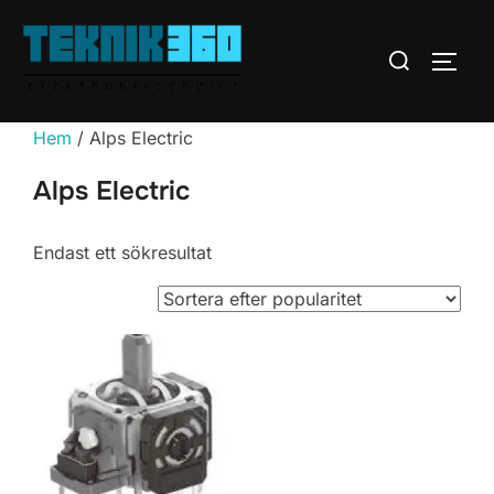
Hoppa
till
Sök
SLÅ 
innehåll
efter:
Hem
/ Alps Electric
Alps Electric
Endast ett sökresultat