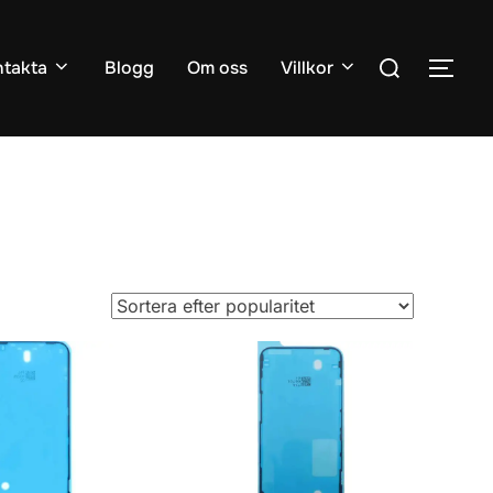
Sök
takta
Blogg
Om oss
Villkor
SLÅ
efter: