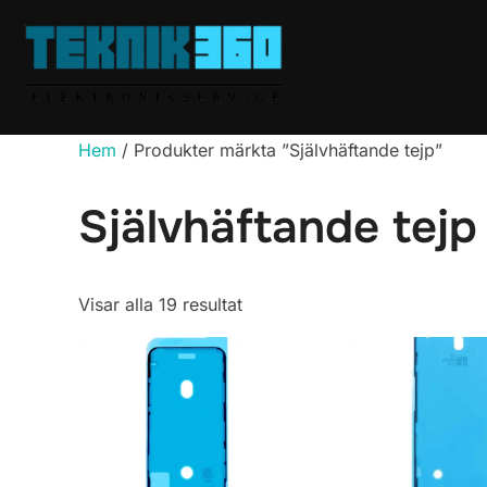
Hoppa
till
innehåll
Hem
/ Produkter märkta ”Självhäftande tejp”
Självhäftande tejp
Sortera
Visar alla 19 resultat
efter
popularitet