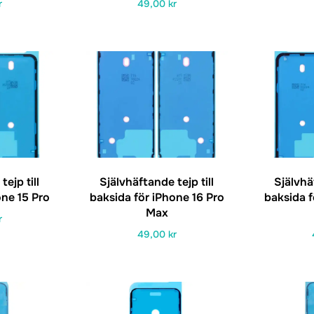
r
49,00
kr
ejp till
Självhäftande tejp till
Självhäf
one 15 Pro
baksida för iPhone 16 Pro
baksida f
Max
r
49,00
kr