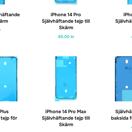
vhäftande
iPhone 14 Pro
iPh
kärm
Självhäftande tejp till
Självhäf
Skärm
r
49,00
kr
Plus
iPhone 14 Pro Max
Självhäf
tejp för
Självhäftande tejp till
baksida f
Skärm