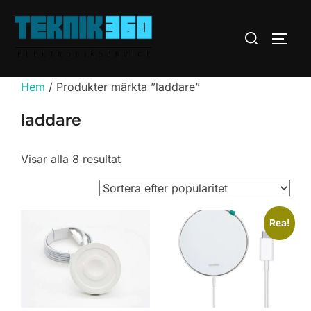
Hoppa
till
Sök
SLÅ 
innehåll
efter:
Hem
/ Produkter märkta ”laddare”
laddare
Sortera
Visar alla 8 resultat
efter
popularitet
Rea!