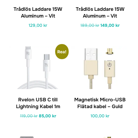
Trådlös Laddare 15W
Trådlös Laddare 15W
Aluminum – Vit
Aluminum – Vit
Det
Det
129,00
kr
189,00
kr
149,00
kr
ursprungliga
nuvarand
priset
priset
var:
är:
Rea!
189,00 kr.
149,00 kr
Rvelon USB C till
Magnetisk Micro-USB
Lightning Kabel 1m
Flätad kabel – Guld
Det
Det
119,00
kr
85,00
kr
100,00
kr
ursprungliga
nuvarande
priset
priset
var:
är: