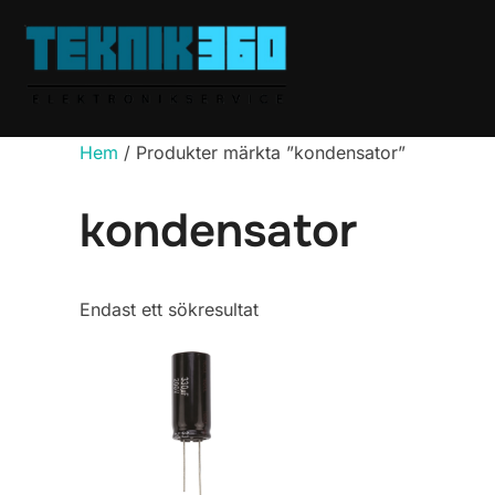
Hoppa
till
innehåll
Hem
/ Produkter märkta ”kondensator”
kondensator
Endast ett sökresultat