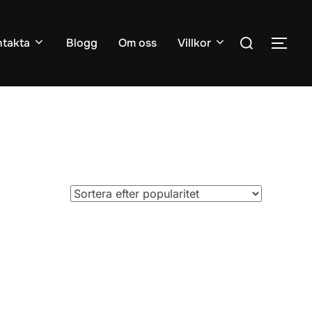
Sök
takta
Blogg
Om oss
Villkor
SLÅ
efter: