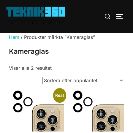
Hoppa
till
Sök
SLÅ 
innehåll
efter:
Hem
/ Produkter märkta ”Kameraglas”
Kameraglas
Sortera
Visar alla 2 resultat
efter
popularitet
Rea!