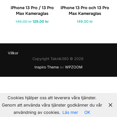
iPhone 13 Pro / 13 Pro
iPhone 13 Pro och 13 Pro
Max Kameraglas
Max Kameraglas
Det
Det
149,00
kr
129,00
kr
149,00
kr
ursprungliga
nuvarande
priset
priset
var:
är:
149,00 kr.
129,00 kr.
Villkor
Copyright Teknik360 © 2026
Inspiro Theme
av
WPZOOM
Cookies hjälper oss att leverera våra tjänster.
Genom att använda våra tjänster godkänner du vår
användning av cookies.
Läs mer
OK