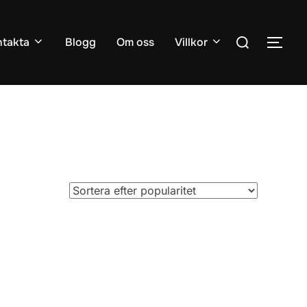
Sök
takta
Blogg
Om oss
Villkor
SLÅ
efter: