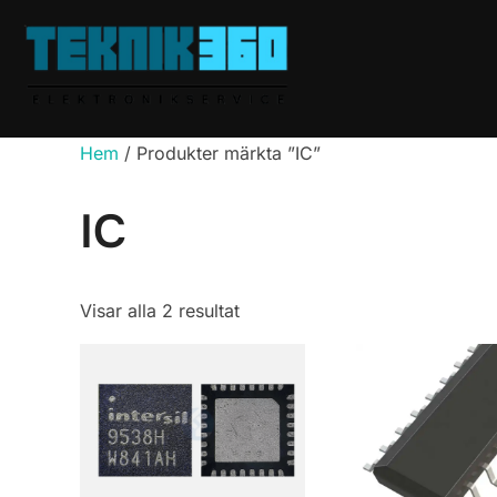
Hoppa
till
innehåll
Hem
/ Produkter märkta ”IC”
IC
Sortera
Visar alla 2 resultat
efter
popularitet