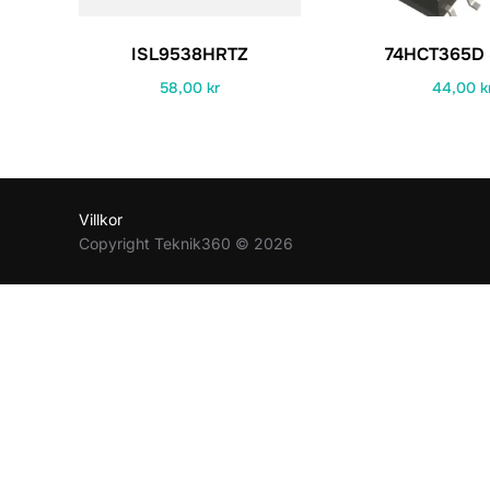
ISL9538HRTZ
74HCT365D 
58,00
kr
44,00
k
Villkor
Copyright Teknik360 © 2026