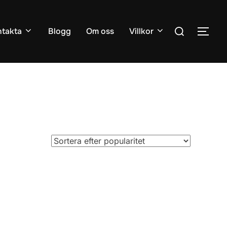
Sök
takta
Blogg
Om oss
Villkor
SLÅ
efter: