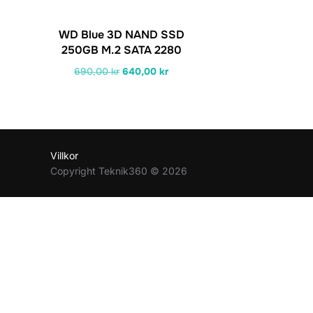
WD Blue 3D NAND SSD
250GB M.2 SATA 2280
Det
Det
690,00
kr
640,00
kr
ursprungliga
nuvarande
priset
priset
var:
är:
690,00 kr.
640,00 kr.
Villkor
Copyright Teknik360 © 2026