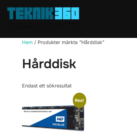
Hoppa
till
innehåll
Hem
/ Produkter märkta ”Hårddisk”
Hårddisk
Endast ett sökresultat
Rea!