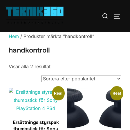
Hoppa
till
Sök
SLÅ 
innehåll
efter:
Hem
/ Produkter märkta ”handkontroll”
handkontroll
Sortera
Visar alla 2 resultat
efter
popularitet
Rea!
Rea!
Ersättnings styrspak
thumbstick för Sony