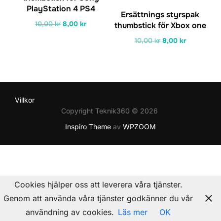
PlayStation 4 PS4
Ersättnings styrspak
Det
Det
10,00
kr
8,00
kr
thumbstick för Xbox one
ursprungliga
nuvarande
Det
Det
10,00
kr
8,00
kr
priset
priset
ursprungliga
nuvarande
var:
är:
priset
priset
10,00 kr.
8,00 kr.
var:
är:
10,00 kr.
8,00 kr.
Villkor
Copyright Teknik360 © 2026
Inspiro Theme
av
WPZOOM
Cookies hjälper oss att leverera våra tjänster.
Genom att använda våra tjänster godkänner du vår
användning av cookies.
Läs mer
OK