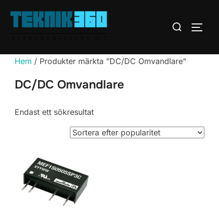
Hoppa
till
Sök
SLÅ 
innehåll
efter:
Hem
/ Produkter märkta ”DC/DC Omvandlare”
DC/DC Omvandlare
Endast ett sökresultat