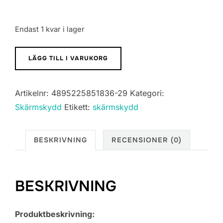
Endast 1 kvar i lager
Skärmskydd
LÄGG TILL I VARUKORG
iPhone
15
Artikelnr:
4895225851836-29
Kategori:
Pro
Skärmskydd
Etikett:
skärmskydd
Max
-
3D
BESKRIVNING
RECENSIONER (0)
Härdat
Glas
Svart
BESKRIVNING
mängd
Produktbeskrivning: