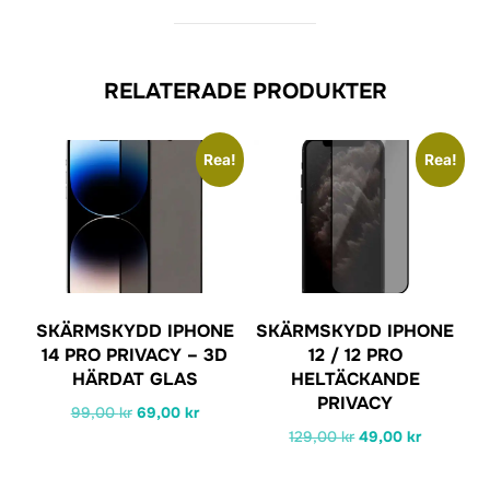
RELATERADE PRODUKTER
Rea!
Rea!
SKÄRMSKYDD IPHONE
SKÄRMSKYDD IPHONE
14 PRO PRIVACY – 3D
12 / 12 PRO
HÄRDAT GLAS
HELTÄCKANDE
PRIVACY
Det
Det
99,00
kr
69,00
kr
Det
Det
129,00
kr
49,00
kr
ursprungliga
nuvarande
ursprungliga
nuvarand
priset
priset
priset
priset