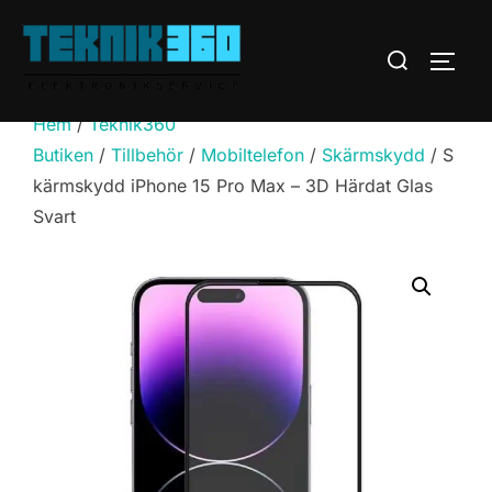
Hoppa
till
Sök
SLÅ 
innehåll
efter:
Hem
/
Teknik360
Butiken
/
Tillbehör
/
Mobiltelefon
/
Skärmskydd
/ S
kärmskydd iPhone 15 Pro Max – 3D Härdat Glas
Svart