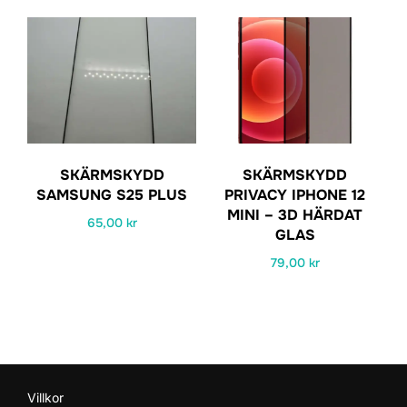
var:
är:
var:
är:
99,00 kr.
69,00 kr.
129,00 kr.
49,00 kr.
SKÄRMSKYDD
SKÄRMSKYDD
SAMSUNG S25 PLUS
PRIVACY IPHONE 12
MINI – 3D HÄRDAT
65,00
kr
GLAS
79,00
kr
Villkor