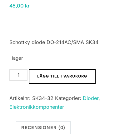
45,00
kr
Schottky diode DO-214AC/SMA SK34
I lager
Schottky
LÄGG TILL I VARUKORG
diode
DO-
Artikelnr:
SK34-32
Kategorier:
Dioder
,
214AC/SMA
Elektronikkomponenter
SK34
mängd
RECENSIONER (0)