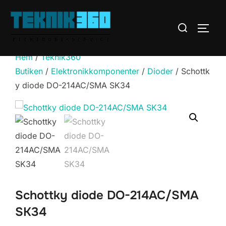
Hoppa
till
Sök
SLÅ 
innehåll
efter:
Hem
/
Teknik360
Butiken
/
Elektronikkomponenter
/
Dioder
/ Schottk
y diode DO-214AC/SMA SK34
Schottky diode DO-214AC/SMA
SK34