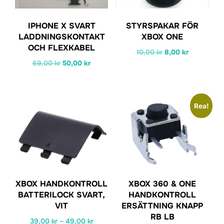
IPHONE X SVART
STYRSPAKAR FÖR
LADDNINGSKONTAKT
XBOX ONE
OCH FLEXKABEL
Det
Det
10,00
kr
8,00
kr
Det
Det
69,00
kr
50,00
kr
ursprungliga
nuvarande
ursprungliga
nuvarande
priset
priset
priset
priset
var:
är:
var:
är:
10,00 kr.
8,00 kr.
Rea!
69,00 kr.
50,00 kr.
XBOX HANDKONTROLL
XBOX 360 & ONE
BATTERILOCK SVART,
HANDKONTROLL
VIT
ERSÄTTNING KNAPP
RB LB
Prisintervall:
39,00
kr
–
49,00
kr