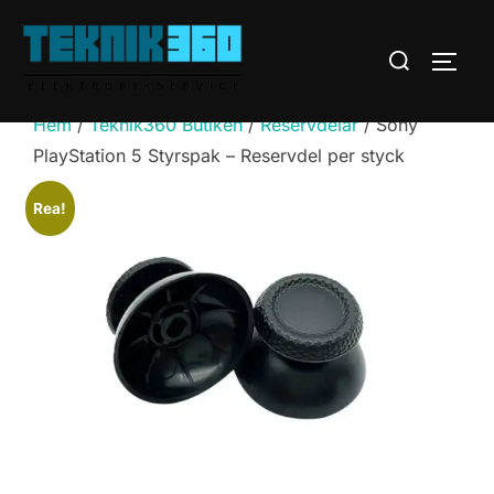
Hoppa
till
Sök
SLÅ 
innehåll
efter:
Hem
/
Teknik360 Butiken
/
Reservdelar
/ Sony
PlayStation 5 Styrspak – Reservdel per styck
Rea!