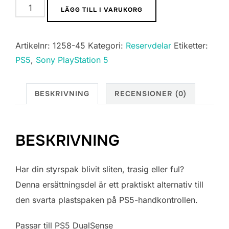
Sony
LÄGG TILL I VARUKORG
PlayStation
5
Artikelnr:
1258-45
Kategori:
Reservdelar
Etiketter:
Styrspak
PS5
,
Sony PlayStation 5
–
Reservdel
per
BESKRIVNING
RECENSIONER (0)
styck
mängd
BESKRIVNING
Har din styrspak blivit sliten, trasig eller ful?
Denna ersättningsdel är ett praktiskt alternativ till
den svarta plastspaken på PS5-handkontrollen.
Passar till PS5 DualSense