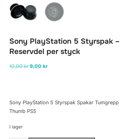
Sony PlayStation 5 Styrspak –
Reservdel per styck
Det
Det
10,00
kr
9,00
kr
ursprungliga
nuvarande
priset
priset
var:
är:
10,00 kr.
9,00 kr.
Sony PlayStation 5 Styrspak Spakar Tumgrepp
Thumb PS5
I lager