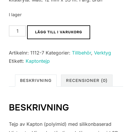
I lager
Kaptontejp
LÄGG TILL I VARUKORG
12mm
33m
Artikelnr:
1112-7
Kategorier:
Tillbehör
,
Verktyg
mängd
Etikett:
Kaptontejp
BESKRIVNING
RECENSIONER (0)
BESKRIVNING
Tejp av Kapton (polyimid) med silikonbaserad