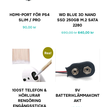
HDMI-PORT FÖR PS4
WD BLUE 3D NAND
SLIM / PRO
SSD 250GB M.2 SATA
2280
90,00
kr
Det
Det
690,00
kr
640,00
kr
ursprungliga
nuvaran
priset
priset
var:
är:
Rea!
690,00 kr.
640,00 k
100ST TELEFON &
9V
HÖRLURAR
BATTERIKLÄMMAKONT
RENGÖRING
AKT
ENGÅNGSSTICKA