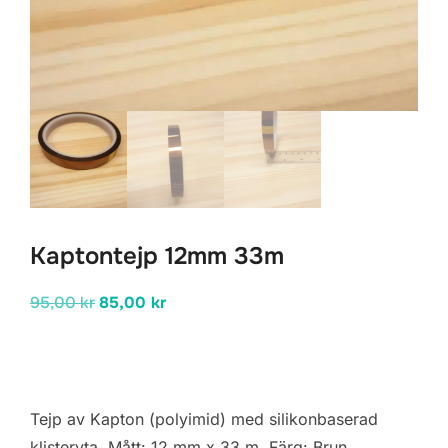
Kaptontejp 12mm 33m
Det
Det
95,00
kr
85,00
kr
ursprungliga
nuvarande
priset
priset
var:
är:
95,00 kr.
85,00 kr.
Tejp av Kapton (polyimid) med silikonbaserad
klisteryta. Mått: 12 mm x 33 m. Färg: Brun