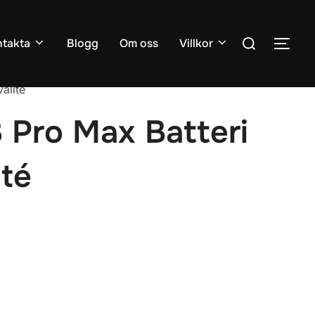
Sök
takta
Blogg
Om oss
Villkor
SLÅ
efter:
alité
 Pro Max Batteri
ité