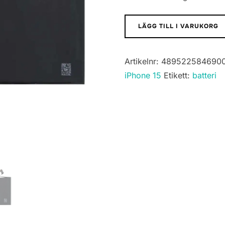
iPhone
LÄGG TILL I VARUKORG
13
Pro
Artikelnr:
4895225846900
Max
iPhone 15
Etikett:
batteri
Batteri
Hög
Kvalité
mängd