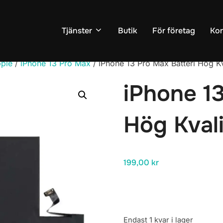
Tjänster
Butik
För företag
Kon
ple
/
iPhone 13 Pro Max
/ iPhone 13 Pro Max Batteri Hög Kv
iPhone 13
Hög Kval
199,00
kr
Endast 1 kvar i lager