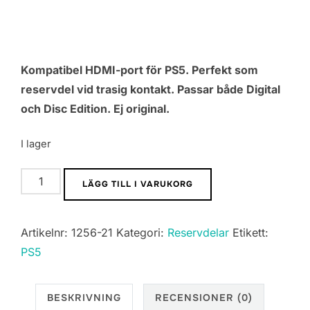
Kompatibel HDMI-port för PS5. Perfekt som
reservdel vid trasig kontakt. Passar både Digital
och Disc Edition. Ej original.
I lager
HDMI-
LÄGG TILL I VARUKORG
port
till
Artikelnr:
1256-21
Kategori:
Reservdelar
Etikett:
PlayStation
PS5
5
mängd
BESKRIVNING
RECENSIONER (0)