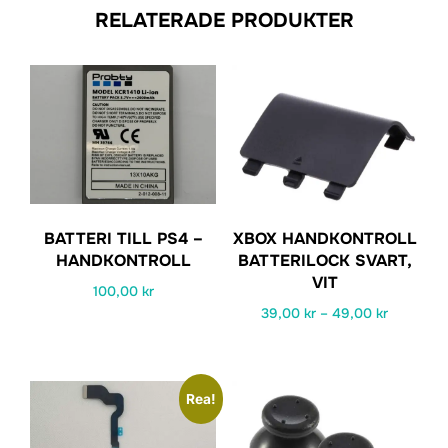
RELATERADE PRODUKTER
BATTERI TILL PS4 –
XBOX HANDKONTROLL
HANDKONTROLL
BATTERILOCK SVART,
VIT
100,00
kr
Prisinterv
39,00
kr
–
49,00
kr
39,00 kr
Den
till
här
49,00 kr
Rea!
produkten
har