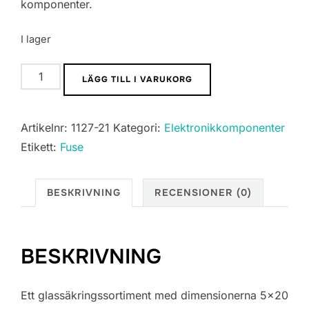
komponenter.
I lager
Glassäkringssortiment
LÄGG TILL I VARUKORG
5x20
mm
Artikelnr:
1127-21
Kategori:
Elektronikkomponenter
20A
Etikett:
Fuse
mängd
BESKRIVNING
RECENSIONER (0)
BESKRIVNING
Ett glassäkringssortiment med dimensionerna 5×20