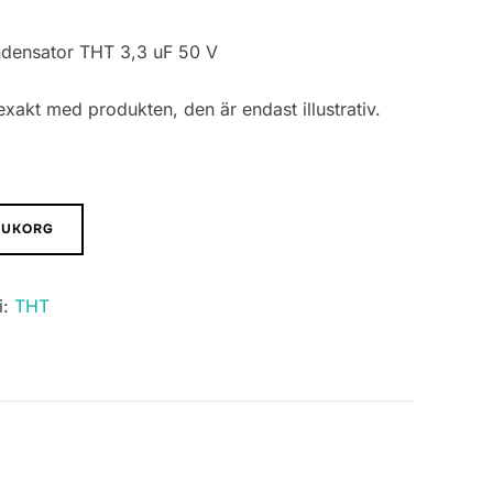
ndensator THT 3,3 uF 50 V
xakt med produkten, den är endast illustrativ.
ARUKORG
i:
THT