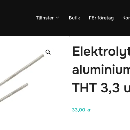
Tjänster
Butik
För företag
Kon
r
/
Kondensator
/
THT
/ Elektrolytisk aluminiumkondensato
Elektroly
aluminiu
THT 3,3 
33,00
kr