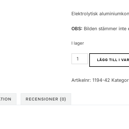
Elektrolytisk aluminiumko
OBS:
Bilden stämmer inte e
I lager
Elektrolytisk
LÄGG TILL I V
aluminiumkondensator
THT
Artikelnr:
1194-42
Kategor
3,3
uF
50
ATION
RECENSIONER (0)
V
mängd