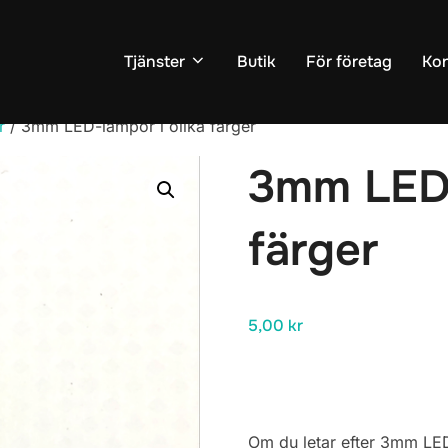
Tjänster
Butik
För företag
Kon
r
/ 3mm LED-lampor i olika färger
3mm LED-
färger
5,00
kr
Om du letar efter 3mm LED-l