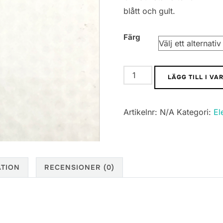
blått och gult.
Färg
3mm
LÄGG TILL I V
LED-
lampor
Artikelnr:
N/A
Kategori:
El
i
olika
färger
mängd
ATION
RECENSIONER (0)