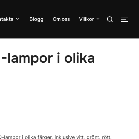
Sök
takta
Blogg
Om oss
Villkor
SLÅ
efter:
lampor i olika
ampor i olika färger, inklusive vitt, grönt, rött,