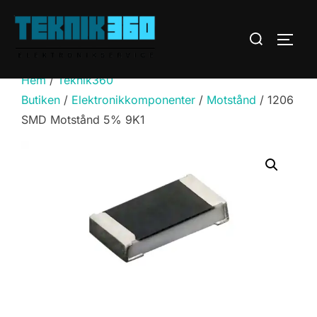
Hoppa
till
Sök
SLÅ 
innehåll
efter:
Hem
/
Teknik360
Butiken
/
Elektronikkomponenter
/
Motstånd
/ 1206
SMD Motstånd 5% 9K1